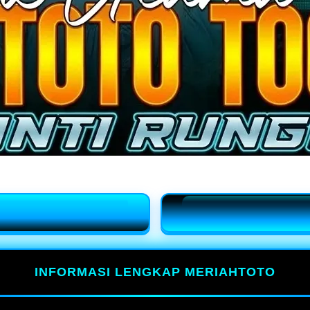
INFORMASI LENGKAP MERIAHTOTO