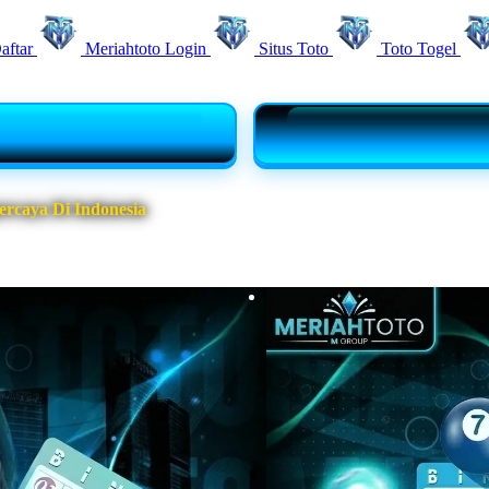
aftar
Meriahtoto Login
Situs Toto
Toto Togel
rcaya Di Indonesia