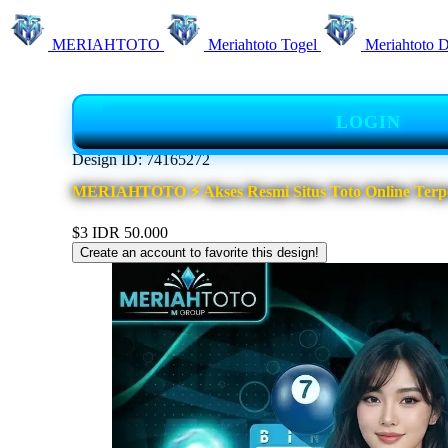
MERIAHTOTO
Meriahtoto Togel
Meriahtoto D
LOGIN
Design ID: 74165272
MERIAHTOTO ⚡️ Akses Resmi Situs Toto Online Terpe
$3
IDR 50.000
Create an account to favorite this design!