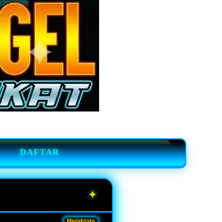
DAFTAR
Meriahtoto